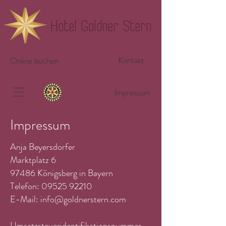
Hotel Goldner Stern
Kontakt
Online buchen
Impressum
Impressum
Anja Beyersdorfer
Marktplatz 6
97486 Königsberg in Bayern
Telefon: 09525 92210
E-Mail:
info@goldnerstern.com
Umsatzsteueridentifikationsnummer